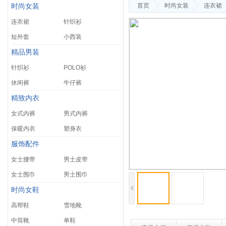
首页
时尚女装
连衣裙
时尚女装
连衣裙
针织衫
短外套
小西装
精品男装
针织衫
POLO衫
休闲裤
牛仔裤
精致内衣
女式内裤
男式内裤
保暖内衣
塑身衣
服饰配件
女士腰带
男士皮带
女士围巾
男士围巾
时尚女鞋
高帮鞋
雪地靴
中筒靴
单鞋