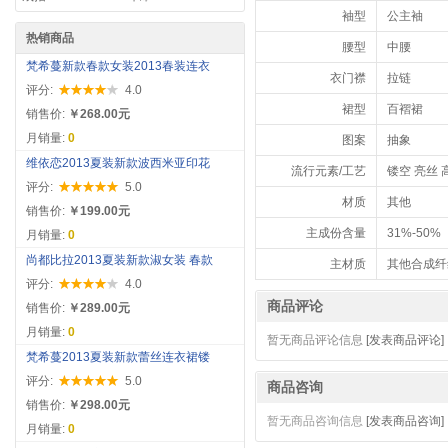
袖型
公主袖
热销商品
腰型
中腰
梵希蔓新款春款女装2013春装连衣
衣门襟
拉链
评分:
4.0
裙型
百褶裙
销售价:
￥268.00元
月销量:
0
图案
抽象
维依恋2013夏装新款波西米亚印花
流行元素/工艺
镂空 亮丝
评分:
5.0
材质
其他
销售价:
￥199.00元
主成份含量
31%-50%
月销量:
0
尚都比拉2013夏装新款淑女装 春款
主材质
其他合成纤
评分:
4.0
商品评论
销售价:
￥289.00元
月销量:
0
暂无商品评论信息
[发表商品评论]
梵希蔓2013夏装新款蕾丝连衣裙镂
评分:
5.0
商品咨询
销售价:
￥298.00元
暂无商品咨询信息
[发表商品咨询]
月销量:
0