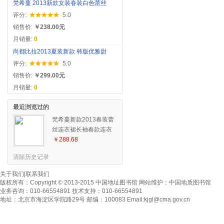
梵希蔓 2013新款女装春装白色蕾丝
评分:
5.0
销售价:
￥238.00元
月销量:
0
尚都比拉2013夏装新款 韩版优雅甜
评分:
5.0
销售价:
￥299.00元
月销量:
0
最近浏览过的
梵希蔓新款2013春装蕾
丝连衣裙长袖春款连衣
裙雪纺蕾丝雪纺裙长裙
￥288.68
清除历史记录
关于我们
|
联系我们
版权所有：
Copyright © 2013-2015 中国地址图书馆
网站维护：
中国地质图书馆
业务咨询：010-66554891 技术支持：010-66554891
地址：北京市海淀区学院路29号 邮编：100083 Email:
kjgl@cma.gov.cn