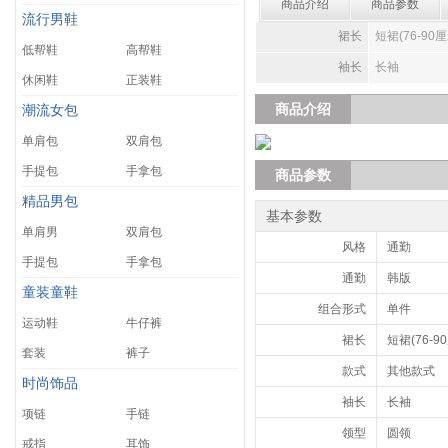
商品介绍
商品参数
流行男鞋
裙长
短裙(76-90厘
低帮鞋
高帮鞋
袖长
长袖
休闲鞋
正装鞋
商品介绍
潮流女包
单肩包
双肩包
手提包
手拿包
商品参数
精品男包
基本参数
单肩男
双肩包
风格
通勤
手提包
手拿包
通勤
韩版
童装童鞋
组合形式
单件
运动鞋
牛仔裤
裙长
短裙(76-9
套装
裤子
款式
其他款式
时尚饰品
袖长
长袖
项链
手链
领型
圆领
戒指
耳饰