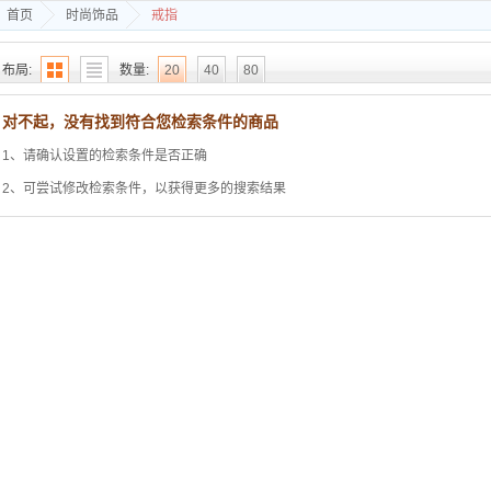
首页
时尚饰品
戒指
布局:
数量:
20
40
80
-
置顶降序
价格
销量
评分
对不起，没有找到符合您检索条件的商品
1、请确认设置的检索条件是否正确
只查看:
热销
最新
2、可尝试修改检索条件，以获得更多的搜索结果