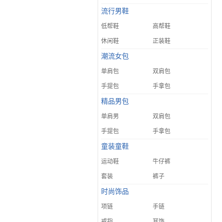
流行男鞋
低帮鞋
高帮鞋
休闲鞋
正装鞋
潮流女包
单肩包
双肩包
手提包
手拿包
精品男包
单肩男
双肩包
手提包
手拿包
童装童鞋
运动鞋
牛仔裤
套装
裤子
时尚饰品
项链
手链
戒指
耳饰