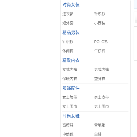
时尚女装
连衣裙
针织衫
短外套
小西装
精品男装
针织衫
POLO衫
休闲裤
牛仔裤
精致内衣
女式内裤
男式内裤
保暖内衣
塑身衣
服饰配件
女士腰带
男士皮带
女士围巾
男士围巾
时尚女鞋
高帮鞋
雪地靴
中筒靴
单鞋