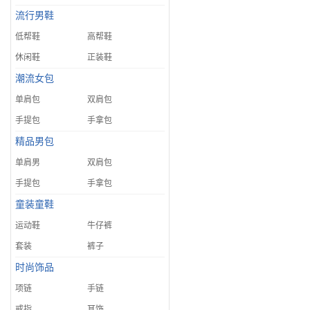
流行男鞋
低帮鞋
高帮鞋
休闲鞋
正装鞋
潮流女包
单肩包
双肩包
手提包
手拿包
精品男包
单肩男
双肩包
手提包
手拿包
童装童鞋
运动鞋
牛仔裤
套装
裤子
时尚饰品
项链
手链
戒指
耳饰