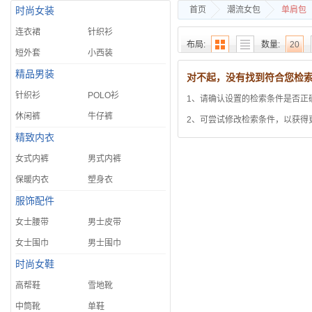
首页
潮流女包
单肩包
时尚女装
连衣裙
针织衫
布局:
数量:
20
短外套
小西装
精品男装
置顶降序
价格
销
对不起，没有找到符合您检
针织衫
POLO衫
1、请确认设置的检索条件是否正
只查看:
热销
最新
休闲裤
牛仔裤
2、可尝试修改检索条件，以获得
精致内衣
女式内裤
男式内裤
保暖内衣
塑身衣
服饰配件
女士腰带
男士皮带
女士围巾
男士围巾
时尚女鞋
高帮鞋
雪地靴
中筒靴
单鞋