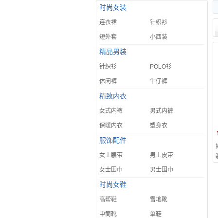
时尚女装
连衣裙
针织衫
短外套
小西装
精品男装
针织衫
POLO衫
休闲裤
牛仔裤
精致内衣
女式内裤
男式内裤
保暖内衣
塑身衣
服饰配件
女士腰带
男士皮带
女士围巾
男士围巾
时尚女鞋
高帮鞋
雪地靴
中筒靴
单鞋