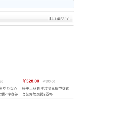
共4个商品 1/1
￥328.00
20
￥393.60
腹 塑身背心
婷美正品 四季款魔鬼瘦塑身衣
燃脂 瘦身美
套装瘦腰翘臀B罩杯