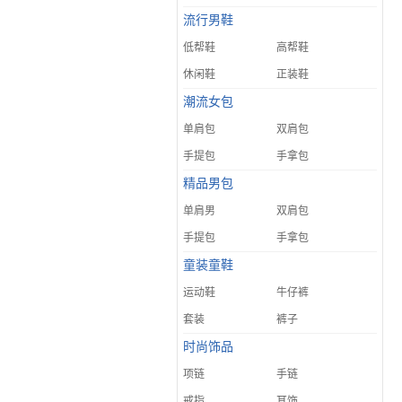
流行男鞋
低帮鞋
高帮鞋
休闲鞋
正装鞋
潮流女包
单肩包
双肩包
手提包
手拿包
精品男包
单肩男
双肩包
手提包
手拿包
童装童鞋
运动鞋
牛仔裤
套装
裤子
时尚饰品
项链
手链
戒指
耳饰