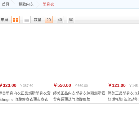
首页
精致内衣
塑身衣
布局:
数量:
20
40
80
-
置顶降序
价格
销量
评分
只查看:
热销
最新
￥323.00
￥550.00
￥121.00
￥387.60
￥660.00
￥145.
婷美塑身内衣正品燃脂塑身衣套
婷美正品内衣塑身衣佳丽燃脂猫
婷美正品塑身衣收
装tingmei收腹瘦身衣薄束身衣
背夹超薄透气收腹瘦腰
舒适托胸 蕾丝动能
体