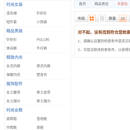
首页
精品男包
手提包
时尚女装
连衣裙
针织衫
布局:
数量:
20
短外套
小西装
精品男装
置顶降序
价格
销
对不起，没有找到符合您检
针织衫
POLO衫
1、请确认设置的检索条件是否正
只查看:
热销
最新
休闲裤
牛仔裤
2、可尝试修改检索条件，以获得
精致内衣
女式内裤
男式内裤
保暖内衣
塑身衣
服饰配件
女士腰带
男士皮带
女士围巾
男士围巾
时尚女鞋
高帮鞋
雪地靴
中筒靴
单鞋