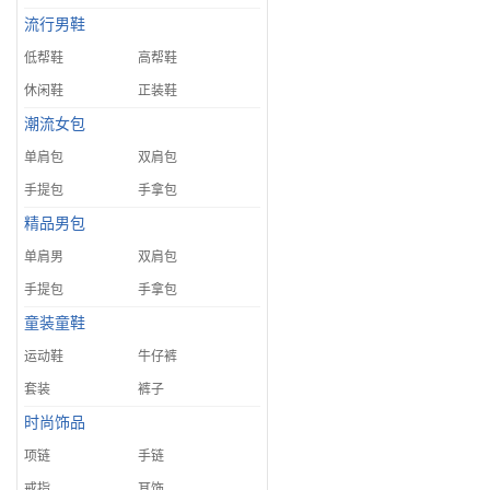
流行男鞋
低帮鞋
高帮鞋
休闲鞋
正装鞋
潮流女包
单肩包
双肩包
手提包
手拿包
精品男包
单肩男
双肩包
手提包
手拿包
童装童鞋
运动鞋
牛仔裤
套装
裤子
时尚饰品
项链
手链
戒指
耳饰