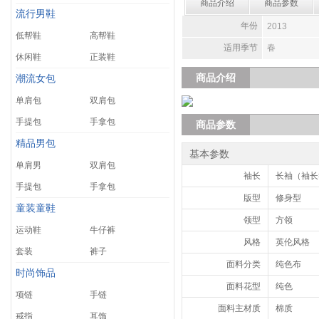
商品介绍
商品参数
流行男鞋
年份
2013
低帮鞋
高帮鞋
适用季节
春
休闲鞋
正装鞋
商品介绍
潮流女包
单肩包
双肩包
手提包
手拿包
商品参数
精品男包
基本参数
单肩男
双肩包
袖长
长袖（袖长>
手提包
手拿包
版型
修身型
童装童鞋
领型
方领
运动鞋
牛仔裤
风格
英伦风格
套装
裤子
面料分类
纯色布
时尚饰品
面料花型
纯色
项链
手链
面料主材质
棉质
戒指
耳饰