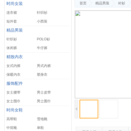
首页
精品男装
衬衫
时尚女装
连衣裙
针织衫
短外套
小西装
精品男装
针织衫
POLO衫
休闲裤
牛仔裤
精致内衣
女式内裤
男式内裤
保暖内衣
塑身衣
服饰配件
女士腰带
男士皮带
女士围巾
男士围巾
时尚女鞋
高帮鞋
雪地靴
中筒靴
单鞋