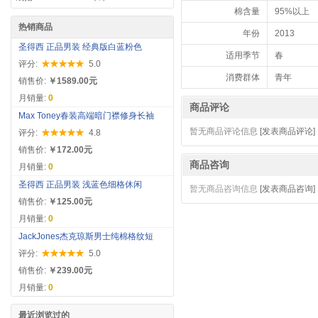
棉含量
95%以上
热销商品
年份
2013
圣得西 正品男装 经典版白蓝粉色
适用季节
春
评分:
5.0
消费群体
青年
销售价:
￥1589.00元
月销量:
0
商品评论
Max Toney春装高端暗门襟修身长袖
暂无商品评论信息
[发表商品评论]
评分:
4.8
销售价:
￥172.00元
商品咨询
月销量:
0
圣得西 正品男装 浅蓝色细格休闲
暂无商品咨询信息
[发表商品咨询]
销售价:
￥125.00元
月销量:
0
JackJones杰克琼斯男士纯棉格纹短
评分:
5.0
销售价:
￥239.00元
月销量:
0
最近浏览过的