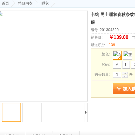
首页
精致内衣
睡衣
卡绚 男士睡衣春秋条
服
编号: 201304320
￥139.00
销售价:
市
赠送积分:
139
颜色:
尺码:
M
L
购买数量:
件