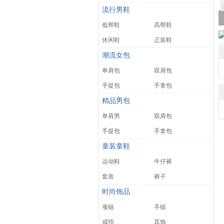
流行男鞋
低帮鞋
高帮鞋
休闲鞋
正装鞋
潮流女包
单肩包
双肩包
手提包
手拿包
精品男包
单肩男
双肩包
手提包
手拿包
童装童鞋
运动鞋
牛仔裤
套装
裤子
时尚饰品
项链
手链
戒指
耳饰