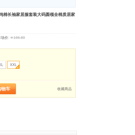
纹纯棉长袖家居服套装大码圆领全棉质居家
场价:
￥166.80
XL
XXL
收藏商品