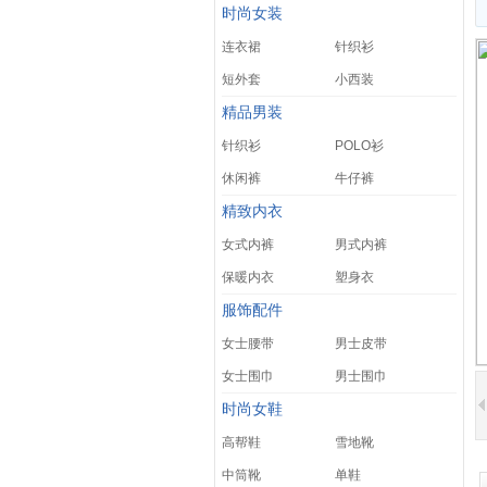
时尚女装
连衣裙
针织衫
短外套
小西装
精品男装
针织衫
POLO衫
休闲裤
牛仔裤
精致内衣
女式内裤
男式内裤
保暖内衣
塑身衣
服饰配件
女士腰带
男士皮带
女士围巾
男士围巾
时尚女鞋
高帮鞋
雪地靴
中筒靴
单鞋