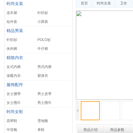
首页
时尚女装
卫衣
时尚女装
连衣裙
针织衫
短外套
小西装
精品男装
针织衫
POLO衫
休闲裤
牛仔裤
精致内衣
女式内裤
男式内裤
保暖内衣
塑身衣
服饰配件
女士腰带
男士皮带
女士围巾
男士围巾
时尚女鞋
高帮鞋
雪地靴
中筒靴
单鞋
商品介绍
商品参数