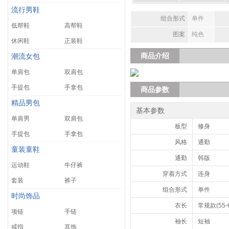
流行男鞋
组合形式
单件
低帮鞋
高帮鞋
图案
纯色
休闲鞋
正装鞋
商品介绍
潮流女包
单肩包
双肩包
手提包
手拿包
商品参数
精品男包
基本参数
单肩男
双肩包
板型
修身
手提包
手拿包
风格
通勤
童装童鞋
通勤
韩版
运动鞋
牛仔裤
穿着方式
连身
套装
裤子
组合形式
单件
时尚饰品
衣长
常规款(55-
项链
手链
袖长
短袖
戒指
耳饰