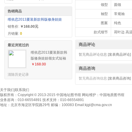
领型
圆领
热销商品
袖型
常规袖
维依恋2013夏装新款韩版修身娃娃
图案
纯色
销售价:
￥168.00元
款式细节
荷叶边 高
月销量:
0
商品评论
最近浏览过的
维依恋2013夏装新款韩
暂无商品评论信息
[发表商品评论]
版修身娃娃领女式短袖
雪纺衫蕾丝拼接上衣
￥168.00
商品咨询
清除历史记录
暂无商品咨询信息
[发表商品咨询]
关于我们
|
联系我们
版权所有：
Copyright © 2013-2015 中国地址图书馆
网站维护：
中国地质图书馆
业务咨询：010-66554891 技术支持：010-66554891
地址：北京市海淀区学院路29号 邮编：100083 Email:
kjgl@cma.gov.cn