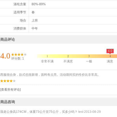
涤纶含量
80%-89%
适用季节
春
场合
上班
消费群体
中年
商品评论
4.0
4.0
评分数: 1
非常不满
不满意
一般
满意
西服很合身，款式也很新潮，面料有点亮。活动期间买的性价比非常高。
[查看所有评论]
商品咨询
我老公身高174CM，体重73公斤至75公斤，买多少码？
test
2013-08-29