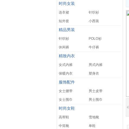
时尚女装
连衣裙
针织衫
短外套
小西装
精品男装
针织衫
POLO衫
休闲裤
牛仔裤
精致内衣
女式内裤
男式内裤
保暖内衣
塑身衣
服饰配件
女士腰带
男士皮带
女士围巾
男士围巾
时尚女鞋
高帮鞋
雪地靴
中筒靴
单鞋