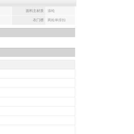
面料主材质
涤纶
衣门襟
两粒单排扣