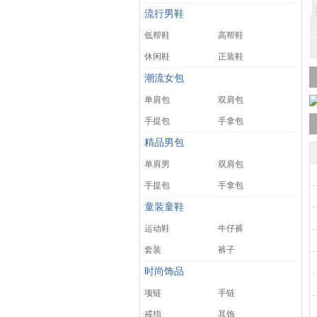
流行男鞋
低帮鞋
高帮鞋
休闲鞋
正装鞋
潮流女包
单肩包
双肩包
手提包
手拿包
精品男包
单肩男
双肩包
手提包
手拿包
童装童鞋
运动鞋
牛仔裤
套装
裤子
时尚饰品
项链
手链
戒指
耳饰