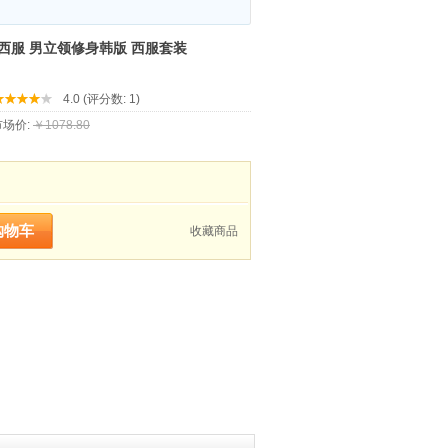
品西服 男立领修身韩版 西服套装
4.0 (评分数: 1)
场价:
￥1078.80
收藏商品