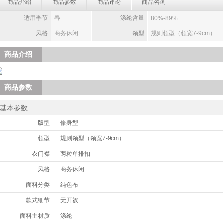
商品介绍
商品参数
商品评论
商品咨询
适用季节
春
涤纶含量
80%-89%
风格
商务休闲
领型
规则领型（领宽7-9cm）
商品介绍
商品参数
基本参数
版型
修身型
领型
规则领型（领宽7-9cm）
衣门襟
两粒单排扣
风格
商务休闲
面料分类
纯色布
款式细节
无开衩
面料主材质
涤纶