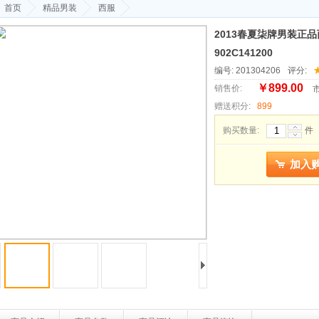
首页
精品男装
西服
2013春夏柒牌男装正
902C141200
编号: 201304206
评分:
￥899.00
销售价:
市
赠送积分:
899
购买数量:
件