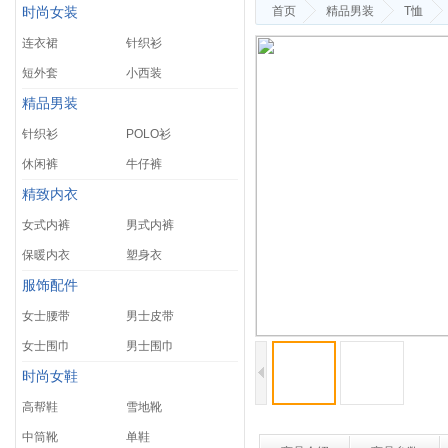
首页
精品男装
T恤
时尚女装
连衣裙
针织衫
短外套
小西装
精品男装
针织衫
POLO衫
休闲裤
牛仔裤
精致内衣
女式内裤
男式内裤
保暖内衣
塑身衣
服饰配件
女士腰带
男士皮带
女士围巾
男士围巾
时尚女鞋
高帮鞋
雪地靴
中筒靴
单鞋