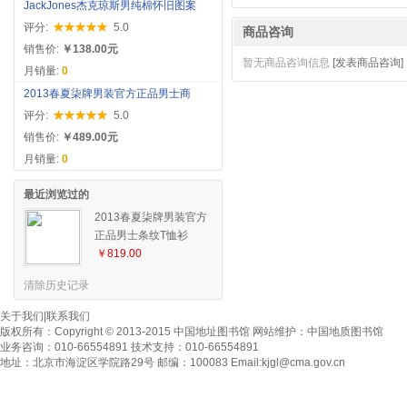
JackJones杰克琼斯男纯棉怀旧图案
评分:
5.0
商品咨询
销售价:
￥138.00元
暂无商品咨询信息
[发表商品咨询]
月销量:
0
2013春夏柒牌男装官方正品男士商
评分:
5.0
销售价:
￥489.00元
月销量:
0
最近浏览过的
2013春夏柒牌男装官方
正品男士条纹T恤衫
702T563985
￥819.00
清除历史记录
关于我们
|
联系我们
版权所有：
Copyright © 2013-2015 中国地址图书馆
网站维护：
中国地质图书馆
业务咨询：010-66554891 技术支持：010-66554891
地址：北京市海淀区学院路29号 邮编：100083 Email:
kjgl@cma.gov.cn