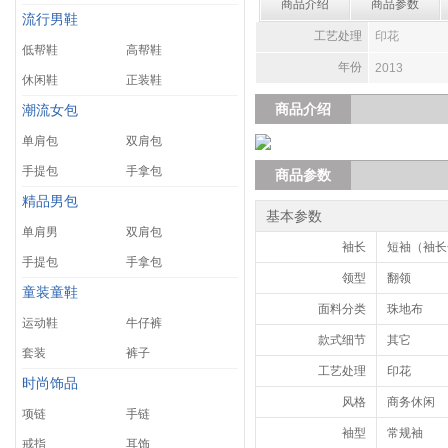
商品介绍
商品参数
流行男鞋
工艺处理
印花
低帮鞋
高帮鞋
年份
2013
休闲鞋
正装鞋
商品介绍
潮流女包
单肩包
双肩包
手提包
手拿包
商品参数
精品男包
基本参数
单肩男
双肩包
袖长
短袖（袖长<
手提包
手拿包
领型
翻领
童装童鞋
面料分类
珠地布
运动鞋
牛仔裤
款式细节
其它
套装
裤子
工艺处理
印花
时尚饰品
风格
商务休闲
项链
手链
袖型
常规袖
戒指
耳饰