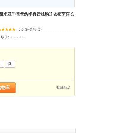
波西米亚印花雪纺半身裙抹胸连衣裙两穿长
5.0 (评分数: 2)
场价:
￥238.80
L
XL
收藏商品