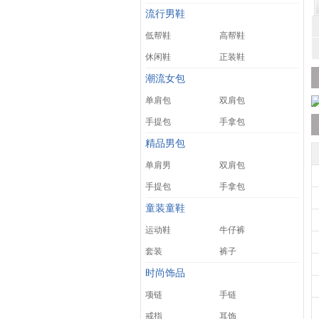
流行男鞋
低帮鞋
高帮鞋
休闲鞋
正装鞋
潮流女包
单肩包
双肩包
手提包
手拿包
精品男包
单肩男
双肩包
手提包
手拿包
童装童鞋
运动鞋
牛仔裤
套装
裤子
时尚饰品
项链
手链
戒指
耳饰