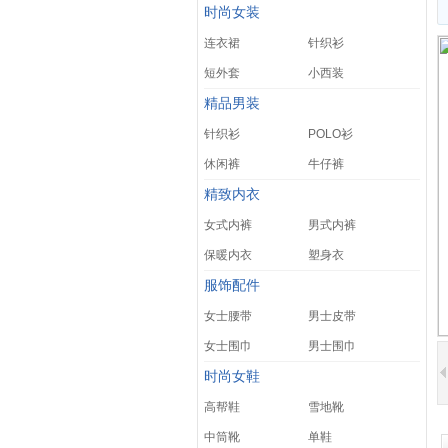
时尚女装
连衣裙
针织衫
短外套
小西装
精品男装
针织衫
POLO衫
休闲裤
牛仔裤
精致内衣
女式内裤
男式内裤
保暖内衣
塑身衣
服饰配件
女士腰带
男士皮带
女士围巾
男士围巾
时尚女鞋
高帮鞋
雪地靴
中筒靴
单鞋