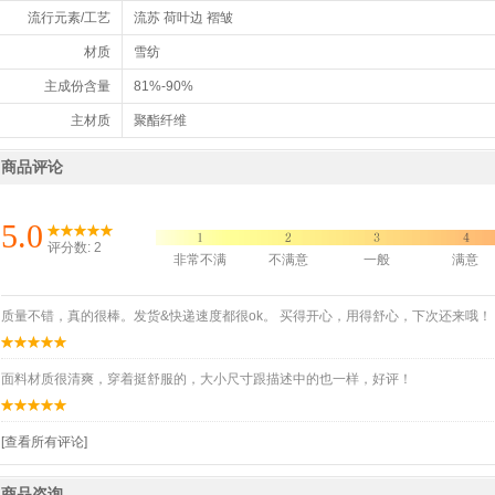
流行元素/工艺
流苏 荷叶边 褶皱
材质
雪纺
主成份含量
81%-90%
主材质
聚酯纤维
商品评论
5.0
评分数: 2
非常不满
不满意
一般
满意
质量不错，真的很棒。发货&快递速度都很ok。 买得开心，用得舒心，下次还来哦！
面料材质很清爽，穿着挺舒服的，大小尺寸跟描述中的也一样，好评！
[查看所有评论]
商品咨询