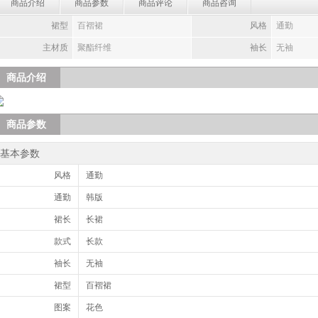
商品介绍
商品参数
商品评论
商品咨询
裙型
百褶裙
风格
通勤
主材质
聚酯纤维
袖长
无袖
商品介绍
商品参数
基本参数
风格
通勤
通勤
韩版
裙长
长裙
款式
长款
袖长
无袖
裙型
百褶裙
图案
花色