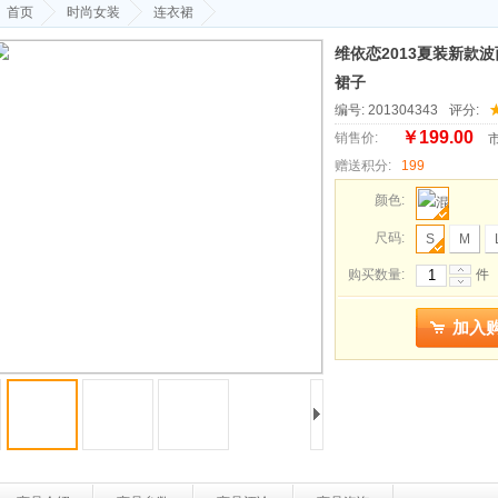
首页
时尚女装
连衣裙
维依恋2013夏装新款
裙子
编号: 201304343
评分:
￥199.00
销售价:
市
赠送积分:
199
颜色:
尺码:
S
M
购买数量:
件