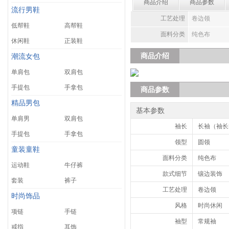
商品介绍
商品参数
流行男鞋
工艺处理
卷边领
低帮鞋
高帮鞋
面料分类
纯色布
休闲鞋
正装鞋
商品介绍
潮流女包
单肩包
双肩包
手提包
手拿包
商品参数
精品男包
基本参数
单肩男
双肩包
袖长
长袖（袖长>
手提包
手拿包
领型
圆领
童装童鞋
面料分类
纯色布
运动鞋
牛仔裤
款式细节
镶边装饰
套装
裤子
工艺处理
卷边领
时尚饰品
风格
时尚休闲
项链
手链
袖型
常规袖
戒指
耳饰