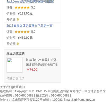
JackJones杰克琼斯男纯棉怀旧图案
评分:
5.0
销售价:
￥138.00元
月销量:
0
2013春夏柒牌男装官方正品男士商
评分:
5.0
销售价:
￥489.00元
月销量:
0
最近浏览过的
Max Toney 春装时尚休
闲多层卷边领莱卡棉T恤
男 长袖T恤 599
￥74.00
清除历史记录
关于我们
|
联系我们
版权所有：
Copyright © 2013-2015 中国地址图书馆
网站维护：
中国地质图书馆
业务咨询：010-66554891 技术支持：010-66554891
地址：北京市海淀区学院路29号 邮编：100083 Email:
kjgl@cma.gov.cn