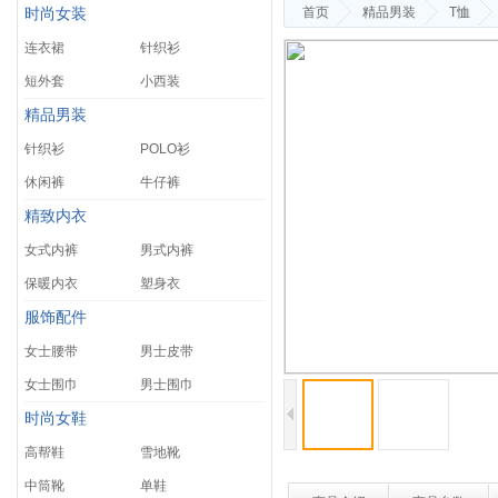
首页
精品男装
T恤
时尚女装
连衣裙
针织衫
短外套
小西装
精品男装
针织衫
POLO衫
休闲裤
牛仔裤
精致内衣
女式内裤
男式内裤
保暖内衣
塑身衣
服饰配件
女士腰带
男士皮带
女士围巾
男士围巾
时尚女鞋
高帮鞋
雪地靴
中筒靴
单鞋