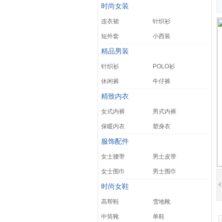
时尚女装
连衣裙
针织衫
短外套
小西装
精品男装
针织衫
POLO衫
休闲裤
牛仔裤
精致内衣
女式内裤
男式内裤
保暖内衣
塑身衣
服饰配件
女士腰带
男士皮带
女士围巾
男士围巾
时尚女鞋
高帮鞋
雪地靴
中筒靴
单鞋