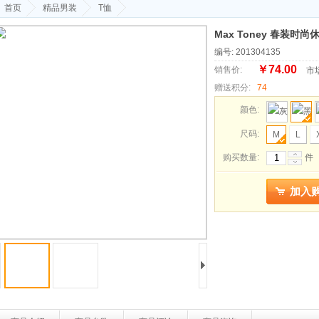
首页
精品男装
T恤
Max Toney 春装时
编号: 201304135
￥74.00
销售价:
市
赠送积分:
74
颜色:
尺码:
M
L
购买数量:
件