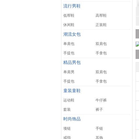
流行男鞋
低帮鞋
高帮鞋
休闲鞋
正装鞋
潮流女包
单肩包
双肩包
手提包
手拿包
精品男包
单肩男
双肩包
手提包
手拿包
童装童鞋
运动鞋
牛仔裤
套装
裤子
时尚饰品
项链
手链
戒指
耳饰