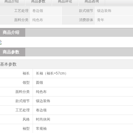
商品介绍
商品参数
商品评论
商品咨询
工艺处理
卷边领
款式细节
镶边装饰
面料分类
纯色布
消费群体
青年
商品介绍
商品参数
基本参数
袖长
长袖（袖长>57cm）
领型
圆领
面料分类
纯色布
款式细节
镶边装饰
工艺处理
卷边领
风格
时尚休闲
袖型
常规袖