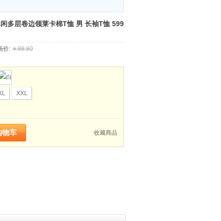
尚休闲多层卷边领莱卡棉T恤 男 长袖T恤 599
场价:
￥88.80
XL
XXL
收藏商品