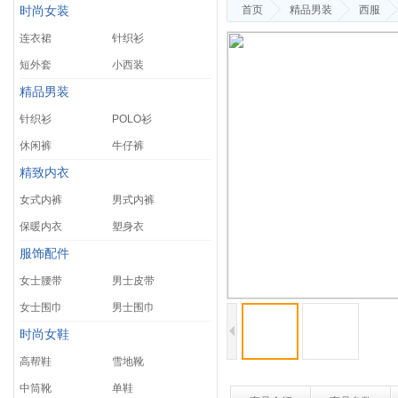
首页
精品男装
西服
时尚女装
连衣裙
针织衫
短外套
小西装
精品男装
针织衫
POLO衫
休闲裤
牛仔裤
精致内衣
女式内裤
男式内裤
保暖内衣
塑身衣
服饰配件
女士腰带
男士皮带
女士围巾
男士围巾
时尚女鞋
高帮鞋
雪地靴
中筒靴
单鞋