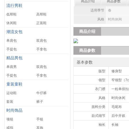
商品介绍
商品参数
流行男鞋
适用季节
春
低帮鞋
高帮鞋
风格
时尚休闲
休闲鞋
正装鞋
商品介绍
潮流女包
单肩包
双肩包
手提包
手拿包
商品参数
精品男包
基本参数
单肩男
双肩包
版型
修身型
手提包
手拿包
领型
窄领型（7
童装童鞋
衣门襟
一粒单排扣
运动鞋
牛仔裤
风格
时尚休闲
套装
裤子
面料分类
毛呢布
时尚饰品
款式细节
后中开衩
项链
手链
袖长
长袖
戒指
耳饰