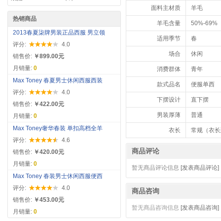
面料主材质
羊毛
热销商品
羊毛含量
50%-69%
2013春夏柒牌男装正品西服 男立领
适用季节
春
评分:
4.0
场合
休闲
销售价:
￥899.00元
月销量:
0
消费群体
青年
Max Toney 春夏男士休闲西服西装
款式品名
便服单西
评分:
4.0
下摆设计
直下摆
销售价:
￥422.00元
男装厚薄
普通
月销量:
0
Max Toney奢华春装 单扣高档全羊
衣长
常规（衣长
评分:
4.6
商品评论
销售价:
￥420.00元
月销量:
0
暂无商品评论信息
[发表商品评论]
Max Toney 春装男士休闲西服便西
评分:
4.0
商品咨询
销售价:
￥453.00元
暂无商品咨询信息
[发表商品咨询]
月销量:
0