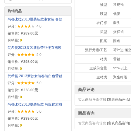
袖型
常规袖
热销商品
腰型
低腰
尚都比拉2013夏装新款淑女装 春款
衣门襟
套头
评分:
4.0
裙型
蛋糕裙
销售价:
￥289.00元
月销量:
0
图案
圆点
梵希蔓2013夏装新款蕾丝连衣裙镂
流行元素/工艺
荷叶边 镂
评分:
5.0
材质
蕾丝
销售价:
￥298.00元
主成份含量
95%以上
月销量:
0
梵希蔓 2013新款女装春装白色蕾丝
主材质
聚酯纤维
评分:
5.0
商品评论
销售价:
￥238.00元
月销量:
0
暂无商品评论信息
[发表商品评论]
尚都比拉2013夏装新款 韩版优雅甜
评分:
5.0
商品咨询
销售价:
￥299.00元
暂无商品咨询信息
[发表商品咨询]
月销量:
0