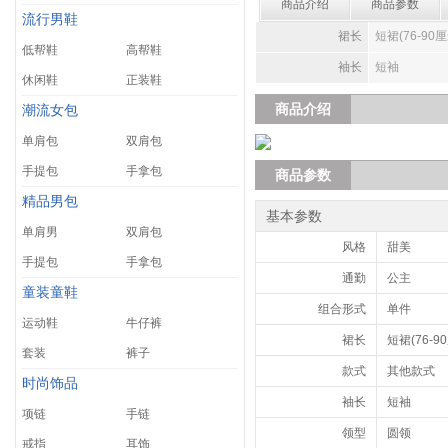
商品介绍
商品参数
流行男鞋
裙长
短裙(76-90厘
低帮鞋
高帮鞋
袖长
短袖
休闲鞋
正装鞋
商品介绍
潮流女包
单肩包
双肩包
手提包
手拿包
商品参数
精品男包
基本参数
单肩男
双肩包
风格
甜美
手提包
手拿包
通勤
公主
童装童鞋
组合形式
单件
运动鞋
牛仔裤
裙长
短裙(76-9
套装
裤子
款式
其他款式
时尚饰品
袖长
短袖
项链
手链
领型
圆领
戒指
耳饰