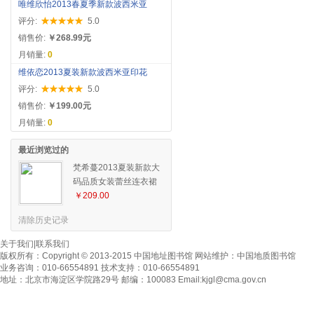
唯维欣怡2013春夏季新款波西米亚
评分:
5.0
销售价:
￥268.99元
月销量:
0
维依恋2013夏装新款波西米亚印花
评分:
5.0
销售价:
￥199.00元
月销量:
0
最近浏览过的
梵希蔓2013夏装新款大
码品质女装蕾丝连衣裙
夏季蛋糕裙短袖连衣裙
￥209.00
清除历史记录
关于我们
|
联系我们
版权所有：
Copyright © 2013-2015 中国地址图书馆
网站维护：
中国地质图书馆
业务咨询：010-66554891 技术支持：010-66554891
地址：北京市海淀区学院路29号 邮编：100083 Email:
kjgl@cma.gov.cn